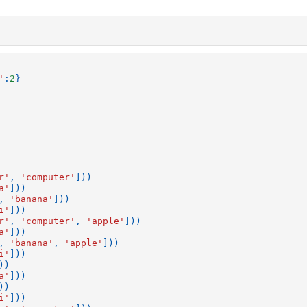
'
:
2
}
r'
,
'computer'
]))
a'
]))
,
'banana'
]))
i'
]))
r'
,
'computer'
,
'apple'
]))
a'
]))
,
'banana'
,
'apple'
]))
i'
]))
))
a'
]))
))
i'
]))