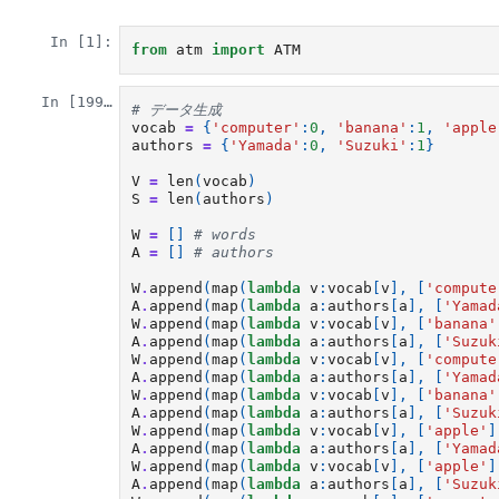
In [1]:
from
atm
import
ATM
In [199]:
# データ生成
vocab
=
{
'computer'
:
0
,
'banana'
:
1
,
'apple
authors
=
{
'Yamada'
:
0
,
'Suzuki'
:
1
}
V
=
len
(
vocab
)
S
=
len
(
authors
)
W
=
[]
# words
A
=
[]
# authors
W
.
append
(
map
(
lambda
v
:
vocab
[
v
],
[
'compute
A
.
append
(
map
(
lambda
a
:
authors
[
a
],
[
'Yamad
W
.
append
(
map
(
lambda
v
:
vocab
[
v
],
[
'banana'
A
.
append
(
map
(
lambda
a
:
authors
[
a
],
[
'Suzuk
W
.
append
(
map
(
lambda
v
:
vocab
[
v
],
[
'compute
A
.
append
(
map
(
lambda
a
:
authors
[
a
],
[
'Yamad
W
.
append
(
map
(
lambda
v
:
vocab
[
v
],
[
'banana'
A
.
append
(
map
(
lambda
a
:
authors
[
a
],
[
'Suzuk
W
.
append
(
map
(
lambda
v
:
vocab
[
v
],
[
'apple'
]
A
.
append
(
map
(
lambda
a
:
authors
[
a
],
[
'Yamad
W
.
append
(
map
(
lambda
v
:
vocab
[
v
],
[
'apple'
]
A
.
append
(
map
(
lambda
a
:
authors
[
a
],
[
'Suzuk