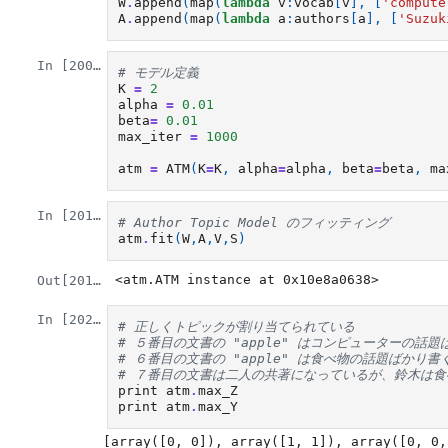
W
.
append
(
map
(
lambda
v
:
vocab
[
v
],
[
'compute
A
.
append
(
map
(
lambda
a
:
authors
[
a
],
[
'Suzuk
In [200]:
# モデル定義
K
=
2
alpha
=
0.01
beta
=
0.01
max_iter
=
1000
atm
=
ATM
(
K
=
K
,
alpha
=
alpha
,
beta
=
beta
,
ma
In [201]:
# Author Topic Model のフィッティング
atm
.
fit
(
W
,
A
,
V
,
S
)
<atm.ATM instance at 0x10e8a0638>
Out[201]:
In [202]:
# 正しくトピックが割り当てられている
# ５番目の文書の "apple" はコンピューターの
# ６番目の文書の "apple" は食べ物の話題ばか
# ７番目の文書は二人の共著になっているが、鈴木は
print
atm
.
max_Z
print
atm
.
max_Y
[array([0, 0]), array([1, 1]), array([0, 0,