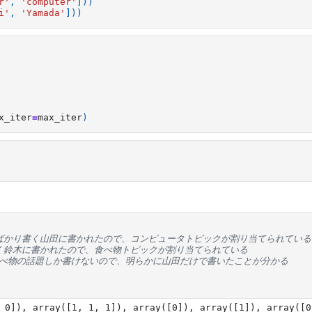
r'
,
'computer'
]))
i'
,
'Yamada'
]))
x_iter
=
max_iter
)
話題ばかり書く山田に書かれたので、コンピュータトピックが割り当てられている
り書く鈴木に書かれたので、食べ物トピックが割り当てられている
食べ物の話題しか書けないので、明らかに山田だけで書いたことが分かる
 0]), array([1, 1, 1]), array([0]), array([1]), array([0,