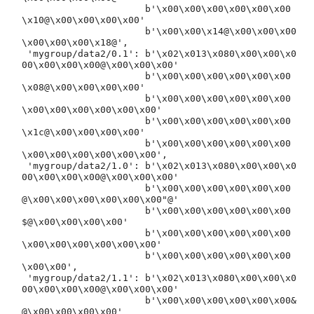
                      b'\x00\x00\x00\x00\x00\x00
\x10@\x00\x00\x00\x00'

                      b'\x00\x00\x14@\x00\x00\x00
\x00\x00\x00\x18@',

 'mygroup/data2/0.1': b'\x02\x013\x080\x00\x00\x0
00\x00\x00\x00@\x00\x00\x00'

                      b'\x00\x00\x00\x00\x00\x00
\x08@\x00\x00\x00\x00'

                      b'\x00\x00\x00\x00\x00\x00
\x00\x00\x00\x00\x00\x00'

                      b'\x00\x00\x00\x00\x00\x00
\x1c@\x00\x00\x00\x00'

                      b'\x00\x00\x00\x00\x00\x00
\x00\x00\x00\x00\x00\x00',

 'mygroup/data2/1.0': b'\x02\x013\x080\x00\x00\x0
00\x00\x00\x00@\x00\x00\x00'

                      b'\x00\x00\x00\x00\x00\x00 
@\x00\x00\x00\x00\x00\x00"@'

                      b'\x00\x00\x00\x00\x00\x00
$@\x00\x00\x00\x00'

                      b'\x00\x00\x00\x00\x00\x00
\x00\x00\x00\x00\x00\x00'

                      b'\x00\x00\x00\x00\x00\x00
\x00\x00',

 'mygroup/data2/1.1': b'\x02\x013\x080\x00\x00\x0
00\x00\x00\x00@\x00\x00\x00'

                      b'\x00\x00\x00\x00\x00\x00&
@\x00\x00\x00\x00'
