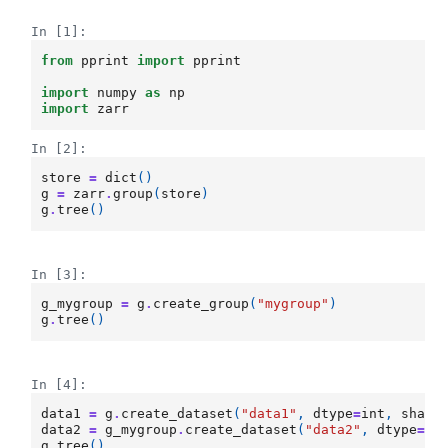
In [1]:
from
pprint
import
pprint
import
numpy
as
np
import
zarr
In [2]:
store
=
dict
()
g
=
zarr
.
group
(
store
)
g
.
tree
()
In [3]:
g_mygroup
=
g
.
create_group
(
"mygroup"
)
g
.
tree
()
In [4]:
data1
=
g
.
create_dataset
(
"data1"
,
dtype
=
int
,
shape
data2
=
g_mygroup
.
create_dataset
(
"data2"
,
dtype
=
fl
g
.
tree
()