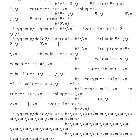
                  b'e": 0,\n    "filters": nul
l,\n    "order": "C",\n    "shape'

                  b'": [\n        5,\n        6\n    
],\n    "zarr_format": '

                  b'2\n}',

 'mygroup/.zgroup': b'{\n    "zarr_format": 2
\n}',

 'mygroup/data2/.zarray': b'{\n    "chunks": [\n        
2,\n        3\n    ]'

                          b',\n    "compressor": 
{\n        "blocksize": 0,\n  '

                          b'      "clevel": 5,\n        
"cname": "lz4",\n     '

                          b'   "id": "blosc",\n        
"shuffle": 1\n    },\n  '

                          b'  "dtype": "<f8",\n    
"fill_value": 0.0,\n    "fi'

                          b'lters": null,\n    "o
rder": "C",\n    "shape": [\n '

                          b'       10,\n        1
2\n    ],\n    "zarr_format": '

                          b'2\n}',

 'mygroup/data2/0.0': b'\x02\x013\x080\x00\x00\x0
00\x00\x00\x00@\x00\x00\x00'

                      b'\x00\x00\x00\x00\x00\x00
\x00\x00\x00\x00\x00\x00'

                      b'\x00\x00\xf0?\x00\x00\x00
\x00\x00\x00\x00@'
