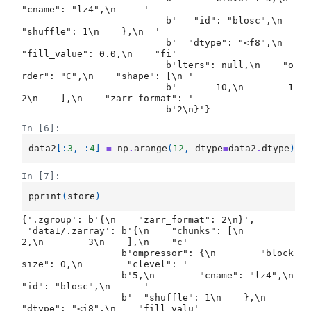
"cname": "lz4",\n     '

                          b'   "id": "blosc",\n        
"shuffle": 1\n    },\n  '

                          b'  "dtype": "<f8",\n    
"fill_value": 0.0,\n    "fi'

                          b'lters": null,\n    "o
rder": "C",\n    "shape": [\n '

                          b'       10,\n        1
2\n    ],\n    "zarr_format": '

In [6]:
data2
[:
3
,
:
4
]
=
np
.
arange
(
12
,
dtype
=
data2
.
dtype
)
.
r
In [7]:
pprint
(
store
)
{'.zgroup': b'{\n    "zarr_format": 2\n}',

 'data1/.zarray': b'{\n    "chunks": [\n        
2,\n        3\n    ],\n    "c'

                  b'ompressor": {\n        "block
size": 0,\n        "clevel": '

                  b'5,\n        "cname": "lz4",\n        
"id": "blosc",\n      '

                  b'  "shuffle": 1\n    },\n    
"dtype": "<i8",\n    "fill_valu'
