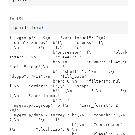
In [5]:
pprint
(
store
)
{'.zgroup': b'{\n    "zarr_format": 2\n}',

 'data1/.zarray': b'{\n    "chunks": [\n        
2,\n        3\n    ],\n    "c'

                  b'ompressor": {\n        "block
size": 0,\n        "clevel": '

                  b'5,\n        "cname": "lz4",\n        
"id": "blosc",\n      '

                  b'  "shuffle": 1\n    },\n    
"dtype": "<i8",\n    "fill_valu'

                  b'e": 0,\n    "filters": nul
l,\n    "order": "C",\n    "shape'

                  b'": [\n        5,\n        6\n    
],\n    "zarr_format": '

                  b'2\n}',

 'mygroup/.zgroup': b'{\n    "zarr_format": 2
\n}',

 'mygroup/data2/.zarray': b'{\n    "chunks": [\n        
2,\n        3\n    ]'

                          b',\n    "compressor": 
{\n        "blocksize": 0,\n  '

                          b'      "clevel": 5,\n        