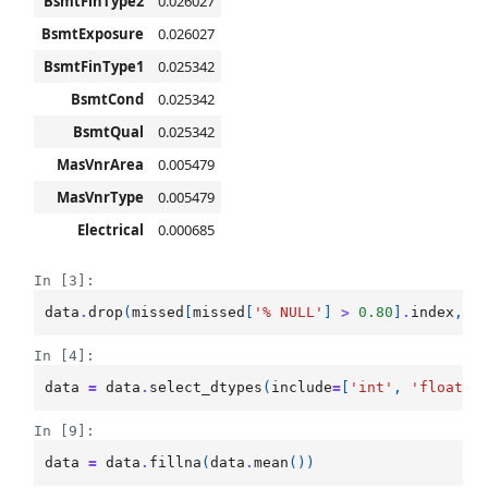
BsmtFinType2
0.026027
BsmtExposure
0.026027
BsmtFinType1
0.025342
BsmtCond
0.025342
BsmtQual
0.025342
MasVnrArea
0.005479
MasVnrType
0.005479
Electrical
0.000685
In [3]:
data
.
drop
(
missed
[
missed
[
'% NULL'
]
>
0.80
]
.
index
,
1
In [4]:
data
=
data
.
select_dtypes
(
include
=
[
'int'
,
'float'
]
In [9]:
data
=
data
.
fillna
(
data
.
mean
())