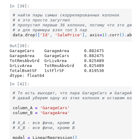
In [39]:
# найти пары самых скоррелированных колонок
# я это просто загуглил
# пропустил первые 36 колонок, потому что это диаг
# и для примера взял топ 5 пар
data
.
drop
([
'Id'
,
'SalePrice'
],
axis
=
1
)
.
corr
()
.
abs
(
Out[39]:
GarageCars    GarageArea      0.882475

GarageArea    GarageCars      0.882475

TotRmsAbvGrd  GrLivArea       0.825489

GrLivArea     TotRmsAbvGrd    0.825489

TotalBsmtSF   1stFlrSF        0.819530

dtype: float64
In [42]:
# То есть выходит, что пара GarageCars и GarageAre
# давай уберем одну из этих колонок и оставим коло
column_A
=
'GarageCars'
column_B
=
'GarageArea'
# X_A - все фичи, кроме A
# X_B - все фичи, кроме В
model
=
LinearRegression
()