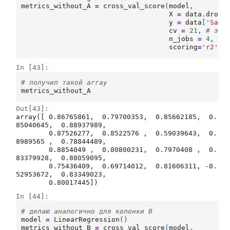
metrics_without_A
=
cross_val_score
(
model
,
X
=
data
.
drop
(
y
=
data
[
'Sale
cv
=
21
,
# это
n_jobs
=
4
,
# 
scoring
=
'r2'
)
In [43]:
# получил такой array
metrics_without_A
Out[43]:
array([ 0.86765861,  0.79700353,  0.85662185,  0.
85040645,  0.88937989,

        0.87526277,  0.8522576 ,  0.59039643,  0.
8989565 ,  0.78844489,

        0.8854049 ,  0.80800231,  0.7970408 ,  0.
83379928,  0.88059095,

        0.75436409,  0.69714012,  0.81606311, -0.
52953672,  0.83349023,

        0.80017445])
In [44]:
# делаю аналогично для колонки В
model
=
LinearRegression
()
metrics_without_B
=
cross_val_score
(
model
,