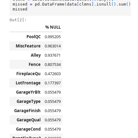
missed
=
pd
.
DataFrame
(
data
[
clmns
]
.
isnull
()
.
sum
()
.
s
missed
Out[2]:
% NULL
PoolQC
0.995205
MiscFeature
0.963014
Alley
0.937671
Fence
0.807534
FireplaceQu
0.472603
LotFrontage
0.177397
GarageYrBlt
0.055479
GarageType
0.055479
GarageFinish
0.055479
GarageQual
0.055479
GarageCond
0.055479