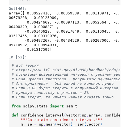
Out[46]:
array([ 0.00527416,  0.00059339,  0.00110971, -0.
00679208, -0.00125909,

        0.00424669, -0.00097113,  0.0052564 , -0.
00400329, -0.0008371 ,

       -0.00146629,  0.00917049,  0.00116045,  0.
01517455, -0.00310076,

       -0.00497267, -0.00434529,  0.00207006, -0.
05710902, -0.00894031,

       -0.01517599])
In [52]:
# вот теория
# https://www.itl.nist.gov/div898/handbook/eda/sec
# посчитаем доверительный интервал с уровнем увере
# Наша нулевая гиппотеза - результаты одинаковые
# Альтернативная - без одной из колонок лучше
# Если 0 НЕ будет входить в полученный интервал, т
# нулевую гиппотезу с p-value = 2% 
# Если входит, то ничего нельзя сказать точно
from
scipy.stats
import
sem
,
t
def
confidence_interval
(
vector
:
np
.
array
,
confidenc
"""Calculate confidence interval."""
m
,
se
=
np
.
mean
(
vector
),
sem
(
vector
)