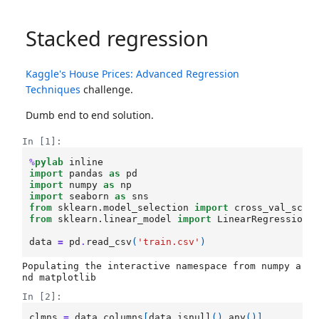
Stacked regression
Kaggle's House Prices: Advanced Regression
Techniques
challenge.
Dumb end to end solution.
In [1]:
%
pylab
import
pandas
as
pd
import
numpy
as
np
import
seaborn
as
sns
from
sklearn.model_selection
import
cross_val_scor
from
sklearn.linear_model
import
LinearRegression
data
=
pd
.
read_csv
(
'train.csv'
)
Populating the interactive namespace from numpy a
In [2]:
clmns
=
data
.
columns
[
data
.
isnull
()
.
any
()]