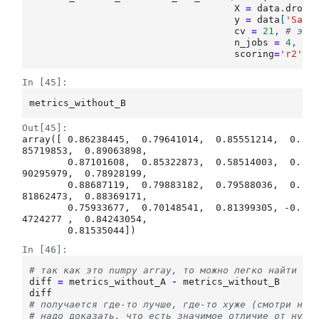
X
=
data
.
drop
(
y
=
data
[
'Sale
cv
=
21
,
# это
n_jobs
=
4
,
# 
scoring
=
'r2'
)
In [45]:
metrics_without_B
Out[45]:
array([ 0.86238445,  0.79641014,  0.85551214,  0.
85719853,  0.89063898,

        0.87101608,  0.85322873,  0.58514003,  0.
90295979,  0.78928199,

        0.88687119,  0.79883182,  0.79588036,  0.
81862473,  0.88369171,

        0.75933677,  0.70148541,  0.81399305, -0.
4724277 ,  0.84243054,

        0.81535044])
In [46]:
# так как это numpy array, то можно легко найти по
diff
=
metrics_without_A
-
metrics_without_B
diff
# получается где-то лучше, где-то хуже (смотри на 
# надо доказать, что есть значимое отличие от нуля