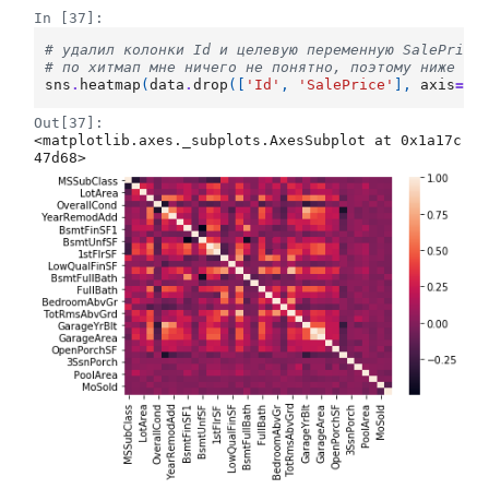
In [37]:
# удалил колонки Id и целевую переменную SalePrice
# по хитмап мне ничего не понятно, поэтому ниже я 
sns
.
heatmap
(
data
.
drop
([
'Id'
,
'SalePrice'
],
axis
=
1
)
Out[37]:
<matplotlib.axes._subplots.AxesSubplot at 0x1a17c
47d68>