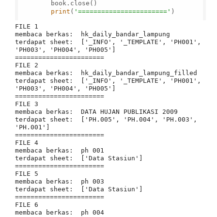
        book.close()

print
(
'======================='
)

FILE 1

membaca berkas:  hk_daily_bandar_lampung

terdapat sheet:  ['_INFO', '_TEMPLATE', 'PH001', 
'PH003', 'PH004', 'PH005']

=======================

FILE 2

membaca berkas:  hk_daily_bandar_lampung_filled

terdapat sheet:  ['_INFO', '_TEMPLATE', 'PH001', 
'PH003', 'PH004', 'PH005']

=======================

FILE 3

membaca berkas:  DATA HUJAN PUBLIKASI 2009

terdapat sheet:  ['PH.005', 'PH.004', 'PH.003', 
'PH.001']

=======================

FILE 4

membaca berkas:  ph 001

terdapat sheet:  ['Data Stasiun']

=======================

FILE 5

membaca berkas:  ph 003

terdapat sheet:  ['Data Stasiun']

=======================

FILE 6

membaca berkas:  ph 004
