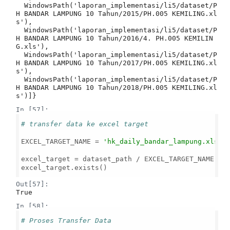
  WindowsPath('laporan_implementasi/li5/dataset/P
H BANDAR LAMPUNG 10 Tahun/2015/PH.005 KEMILING.xl
s'),

  WindowsPath('laporan_implementasi/li5/dataset/P
H BANDAR LAMPUNG 10 Tahun/2016/4. PH.005 KEMILIN
G.xls'),

  WindowsPath('laporan_implementasi/li5/dataset/P
H BANDAR LAMPUNG 10 Tahun/2017/PH.005 KEMILING.xl
s'),

  WindowsPath('laporan_implementasi/li5/dataset/P
H BANDAR LAMPUNG 10 Tahun/2018/PH.005 KEMILING.xl
s')]}
In [57]:
# transfer data ke excel target
EXCEL_TARGET_NAME = 
'hk_daily_bandar_lampung.xlsx'
excel_target = dataset_path / EXCEL_TARGET_NAME

excel_target.exists()

Out[57]:
True
In [58]:
# Proses Transfer Data