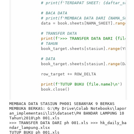
# print(f'TERDAPAT SHEET: {daftar_shee
# BACA DATA
# print(f'MEMBACA DATA DARI {NAMA_SHEE
            data = book.sheets[NAMA_SHEET].
range
(R
# TRANSFER DATA
print
(
f'>>> TRANSFER DATA DARI 
{file.n
# TAHUN
            book_target.sheets[stasiun].
range
(YEAR
# DATA
            book_target.sheets[stasiun].
range
(DATA
            row_target += ROW_DELTA

print
(
f'TUTUP BUKU 
{file.name}
\n'
)

            book.close()

MEMBACA DATA STASIUN PH001 SEBANYAK 9 BERKAS

MEMBUKA BERKAS: G:\My Drive\Colab Notebooks\lapor
an_implementasi\li5\dataset\PH BANDAR LAMPUNG 10 
Tahun\2010\ph 001.xls

>>> TRANSFER DATA DARI ph 001.xls >>> hk_daily_ba
ndar_lampung.xlsx

TUTUP BUKU ph 001.xls
