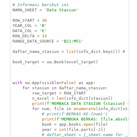
# Informasi berikut ini 
NAMA_SHEET = 
'Data Stasiun'
ROW_START = 
36
YEAR_COL = 
'B'
DATA_COL = 
'E'
ROW_DELTA = 
33
RANGE_DATA_SOURCE = 
'B21:M51'
daftar_nama_stasiun = 
list
(info_dict.keys()) 
# ['P
book_target = xw.Book(excel_target)

with
 xw.App(visible=
False
) 
as
 app:

for
 stasiun 
in
 daftar_nama_stasiun:

        row_target = ROW_START

        n_excel = 
len
(info_dict[stasiun])

print
(
f'MEMBACA DATA STASIUN 
{stasiun}
 SEB
for
 num, file 
in
enumerate
(info_dict[stasi
# print(f'BERKAS KE-{num}')
print
(
f'MEMBUKA BERKAS: 
{file.absolute
            book = app.books.
open
(file)

            year = 
int
(file.parts[-
2
])

# daftar_sheet = [_sheet.name for _she