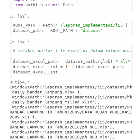
from
 pathlib 
import
 Path

In [53]:
ROOT_PATH = Path(
'./laporan_implementasi/li5'
)

dataset_path = ROOT_PATH / 
'dataset'
In [54]:
# melihat daftar file excel di dalam folder datase
dataset_excel_path = dataset_path.rglob(
'*.xls*'
) 

dataset_excel_list = 
list
(dataset_excel_path)

dataset_excel_list

Out[54]:
[WindowsPath('laporan_implementasi/li5/dataset/hk
_daily_bandar_lampung.xlsx'),

 WindowsPath('laporan_implementasi/li5/dataset/hk
_daily_bandar_lampung_filled.xlsx'),

 WindowsPath('laporan_implementasi/li5/dataset/PH 
BANDAR LAMPUNG 10 Tahun/2009/DATA HUJAN PUBLIKASI 
2009.xls'),

 WindowsPath('laporan_implementasi/li5/dataset/PH 
BANDAR LAMPUNG 10 Tahun/2010/ph 001.xls'),

 WindowsPath('laporan_implementasi/li5/dataset/PH 
BANDAR LAMPUNG 10 Tahun/2010/ph 003.xls'),
