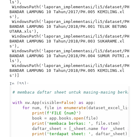
ls'),

 WindowsPath('laporan_implementasi/li5/dataset/PH 
BANDAR LAMPUNG 10 Tahun/2017/PH.005 KEMILING.xl
s'),

 WindowsPath('laporan_implementasi/li5/dataset/PH 
BANDAR LAMPUNG 10 Tahun/2018/PH.001 TELUK BETUNG 
UTARA.xls'),

 WindowsPath('laporan_implementasi/li5/dataset/PH 
BANDAR LAMPUNG 10 Tahun/2018/PH.003 SUKARAME.xl
s'),

 WindowsPath('laporan_implementasi/li5/dataset/PH 
BANDAR LAMPUNG 10 Tahun/2018/PH.004 SUMUR PUTRI.x
ls'),

 WindowsPath('laporan_implementasi/li5/dataset/PH 
BANDAR LAMPUNG 10 Tahun/2018/PH.005 KEMILING.xl
s')]
In [55]:
# membaca daftar sheet untuk masing-masing berkas 
with
 xw.App(visible=
False
) 
as
 app:

for
 num, file 
in
enumerate
(dataset_excel_list,
print
(
f'FILE 
{num}
'
)

        book = app.books.
open
(file)

print
(
'membaca berkas: '
, file.stem)

        daftar_sheet = [_sheet.name 
for
 _sheet 
in
 
print
(
'terdapat sheet: '
, daftar_sheet)
