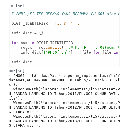
In [56]:
# AMBIL/FILTER BERKAS YANG BERNAMA PH 001 atau kom
DIGIT_IDENTIFIER = [
1
, 
3
, 
4
, 
5
]

info_dict = {}

for
 num 
in
 DIGIT_IDENTIFIER:

    regex = re.
compile
(
f'.*[Pp][Hh][ .]00
{num}
.*'
)

    info_dict[
f'PH00
{num}
'
] = [file 
for
 file 
in
 da
info_dict

Out[56]:
{'PH001': [WindowsPath('laporan_implementasi/li5/
dataset/PH BANDAR LAMPUNG 10 Tahun/2010/ph 001.xl
s'),

  WindowsPath('laporan_implementasi/li5/dataset/P
H BANDAR LAMPUNG 10 Tahun/2011/PH.001 SUMUR BATU.
xls'),

  WindowsPath('laporan_implementasi/li5/dataset/P
H BANDAR LAMPUNG 10 Tahun/2012/PH.001 TELUK BETUN
G UTARA.xls'),

  WindowsPath('laporan_implementasi/li5/dataset/P
H BANDAR LAMPUNG 10 Tahun/2013/PH.001 TELUK BETUN
G UTARA.xls'),
