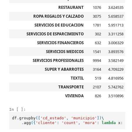
RESTAURANT
1076
3.624535
ROPA REGALOS Y CALZADO
3075
5.658537
SERVICIOS DE EDUCACION
1781
5.951713
SERVICIOS DE ESPARCIMIENTO
302
3.311258
SERVICIOS FINANCIEROS
632
3.006329
SERVICIOS MEDICOS
1541
3.893576
SERVICIOS PROFESIONALES
9994
3.582149
SUPER Y ABARROTES
3164
4.709229
TEXTIL
519
4.816956
TRANSPORTE
2107
5.742762
VIVIENDA
826
3.510896
In [ ]:
df
.
groupby
([
'cd_estado'
,
'municipio'
])
\

.
agg
({
'cliente'
:
'count'
,
'mora'
:
lambda
x
:
x
.