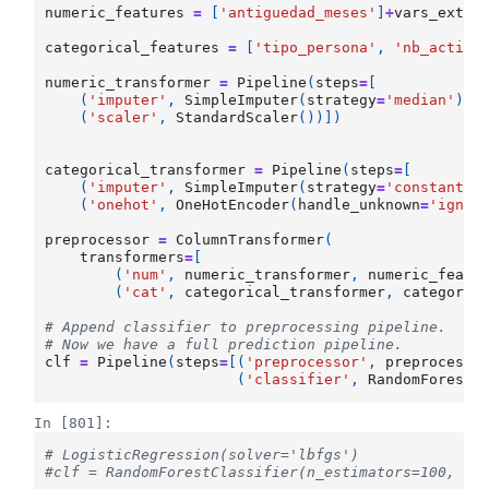
numeric_features
=
[
'antiguedad_meses'
]
+
vars_exter
categorical_features
=
[
'tipo_persona'
,
'nb_activi
numeric_transformer
=
Pipeline
(
steps
=
[
(
'imputer'
,
SimpleImputer
(
strategy
=
'median'
)),
(
'scaler'
,
StandardScaler
())])
categorical_transformer
=
Pipeline
(
steps
=
[
(
'imputer'
,
SimpleImputer
(
strategy
=
'constant'
,
(
'onehot'
,
OneHotEncoder
(
handle_unknown
=
'ignor
preprocessor
=
ColumnTransformer
(
transformers
=
[
(
'num'
,
numeric_transformer
,
numeric_featu
(
'cat'
,
categorical_transformer
,
categoric
# Append classifier to preprocessing pipeline.
# Now we have a full prediction pipeline.
clf
=
Pipeline
(
steps
=
[(
'preprocessor'
,
preprocesso
(
'classifier'
,
RandomForestC
In [801]:
# LogisticRegression(solver='lbfgs')
#clf = RandomForestClassifier(n_estimators=100, ma