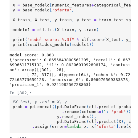
X
=
base_modelo
[
numeric_features
+
categorical_featu
y
=
base_modelo
[
'oferta'
]
X_train
,
X_test
,
y_train
,
y_test
=
train_test_spli
modelo1
=
clf
.
fit
(
X_train
,
y_train
)
print
(
"model score: 
%.3f
"
%
clf
.
score
(
X_test
,
y_te
print
(
resultados_modelo
(
modelo1
))
model score: 0.863

{'precision': 0.8655843800561205, 'recall': 0.867
6996611715132, 'f1': 0.8630601092896174, 'confusi
on': array([[301,  26],

       [ 72, 317]], dtype=int64), 'cohen_k': 0.72
72465773659128, 'precision_0': 0.806970509383378, 
In [802]:
#X_test, y_test = X, y
prob
=
pd
.
concat
([
pd
.
DataFrame
(
clf
.
predict_proba
(
X
.
rename
(
columns
=
{
1
:
'prob'
})[[
y
.
reset_index
(),
pd
.
DataFrame
(
clf
.
predict
(
X
),
col
.
assign
(
error
=
lambda
x
:
x
[
'oferta'
]
.
ne
(
x
[
'