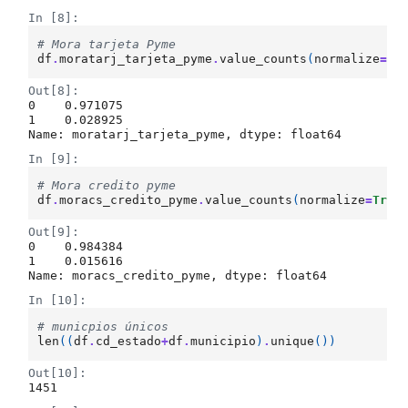
In [8]:
# Mora tarjeta Pyme
df
.
moratarj_tarjeta_pyme
.
value_counts
(
normalize
=
Tr
Out[8]:
0    0.971075

1    0.028925

Name: moratarj_tarjeta_pyme, dtype: float64
In [9]:
# Mora credito pyme
df
.
moracs_credito_pyme
.
value_counts
(
normalize
=
True
Out[9]:
0    0.984384

1    0.015616

Name: moracs_credito_pyme, dtype: float64
In [10]:
# municpios únicos
len
((
df
.
cd_estado
+
df
.
municipio
)
.
unique
())
Out[10]:
1451