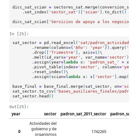
dicc_sat_scian
=
sectores_sat
.
merge
(
conversion_sat
.
set_index
(
'sector_sat'
)[
'scian'
]
.
to_dict
()
dicc_sat_scian
[
'Servicios de apoyo a los negocios 
In [25]:
sat_sector
=
pd
.
read_excel
(
'sat/padron_actividad_e
.
rename
(
columns
=
{
'Año'
:
'year'
})
.
query
(
'Tr
.
drop
([
'Trimestre'
],
axis
=
1
)
\

.
melt
(
id_vars
=
'year'
,
var_name
=
'sector'
)
\

.
assign
(
year
=
lambda
x
:
'padron_sat_'
+
x
[
'
.
pivot_table
(
index
=
'sector'
,
columns
=
'year
.
reset_index
()
\

.
assign
(
scian
=
lambda
x
:
x
[
'sector'
]
.
map
(
di
base_final
=
base_final
.
merge
(
sat_sector
,
on
=
'scia
sat_sector
.
to_csv
(
'bases_auxiliares_finales/padron
sat_sector
.
head
()
Out[25]:
year
sector
padron_sat_2011_sector
padron_sat_2
Actividades del
gobierno y de
0
1742265
organismos