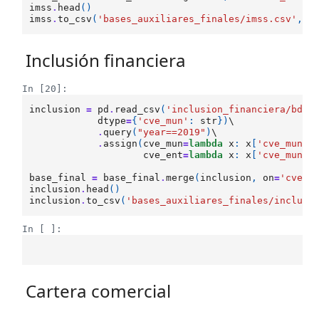
imss
.
head
()
imss
.
to_csv
(
'bases_auxiliares_finales/imss.csv'
,
i
Inclusión financiera
In [20]:
inclusion
=
pd
.
read_csv
(
'inclusion_financiera/bd_i
dtype
=
{
'cve_mun'
:
str
})
\

.
query
(
"year==2019"
)
\

.
assign
(
cve_mun
=
lambda
x
:
x
[
'cve_mun'
]
cve_ent
=
lambda
x
:
x
[
'cve_mun'
]
base_final
=
base_final
.
merge
(
inclusion
,
on
=
'cve_m
inclusion
.
head
()
inclusion
.
to_csv
(
'bases_auxiliares_finales/inclusi
In [ ]:
Cartera comercial