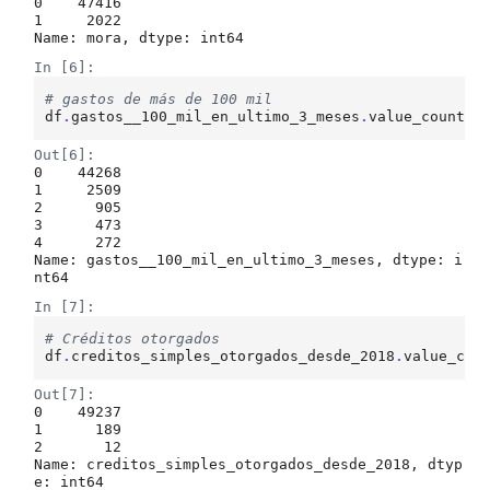
0    47416

1     2022

Name: mora, dtype: int64
In [6]:
# gastos de más de 100 mil
df
.
gastos__100_mil_en_ultimo_3_meses
.
value_counts
(
Out[6]:
0    44268

1     2509

2      905

3      473

4      272

Name: gastos__100_mil_en_ultimo_3_meses, dtype: i
nt64
In [7]:
# Créditos otorgados
df
.
creditos_simples_otorgados_desde_2018
.
value_cou
Out[7]:
0    49237

1      189

2       12

Name: creditos_simples_otorgados_desde_2018, dtyp
e: int64