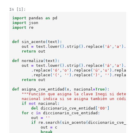
In [1]:
import
pandas
as
pd
import
json
import
re
def
sin_acento
(
text
):
out
=
text
.
lower
()
.
strip
()
.
replace
(
'á'
,
'a'
)
.
re
return
out
def
normaliza
(
text
):
out
=
text
.
lower
()
.
strip
()
.
replace
(
'á'
,
'a'
)
.
re
.
replace
(
'ó'
,
'o'
)
.
replace
(
'ú'
,
'u'
)
.
replace
.
replace
(
'('
,
''
)
.
replace
(
')'
,
''
)
.
replace
return
out
def
asigna_cve_entidad
(
x
,
nacional
=
True
):
"""Función que asigna la clave Inegi si detect
    nacional indica si se asigna también un código
if
not
nacional
:
del
diccionario_cve_entidad
[
'00'
]
for
c
in
diccionario_cve_entidad
:
out
=
''
if
re
.
search
(
sin_acento
(
diccionario_cve_en
out
=
c
break