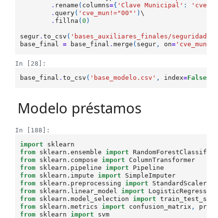
.
rename
(
columns
=
{
'Clave Municipal'
:
'cve_m
.
query
(
'cve_mun!="00"'
)
\

.
fillna
(
0
)
segur
.
to_csv
(
'bases_auxiliares_finales/seguridad_e
base_final
=
base_final
.
merge
(
segur
,
on
=
'cve_mun'
,
In [28]:
base_final
.
to_csv
(
'base_modelo.csv'
,
index
=
False
)
Modelo préstamos
In [188]:
import
sklearn
from
sklearn.ensemble
import
RandomForestClassifie
from
sklearn.compose
import
ColumnTransformer
from
sklearn.pipeline
import
Pipeline
from
sklearn.impute
import
SimpleImputer
from
sklearn.preprocessing
import
StandardScaler
,
from
sklearn.linear_model
import
LogisticRegressio
from
sklearn.model_selection
import
train_test_spl
from
sklearn.metrics
import
confusion_matrix
,
prec
from
sklearn
import
svm