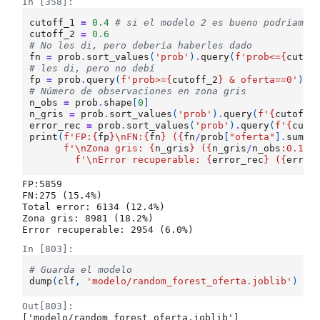
In [358]:
cutoff_1
=
0.4
# si el modelo 2 es bueno podríamos
cutoff_2
=
0.6
# No les di, pero debería haberles dado
fn
=
prob
.
sort_values
(
'prob'
)
.
query
(
f
'prob<=
{
cutof
# les di, pero no debí
fp
=
prob
.
query
(
f
'prob>=
{
cutoff_2
}
 & oferta==0'
)[
'
# Número de observaciones en zona gris
n_obs
=
prob
.
shape
[
0
]
n_gris
=
prob
.
sort_values
(
'prob'
)
.
query
(
f
'
{
cutoff_
error_rec
=
prob
.
sort_values
(
'prob'
)
.
query
(
f
'
{
cuto
print
(
f
'FP:
{
fp
}
\n
FN:
{
fn
}
 (
{
fn
/
prob
[
"oferta"
]
.
sum
()
f
'
\n
Zona gris: 
{
n_gris
}
 (
{
n_gris
/
n_obs
:
0.1%
}
f
'
\n
Error recuperable: 
{
error_rec
}
 (
{
error
FP:5859

FN:275 (15.4%)

Total error: 6134 (12.4%)

Zona gris: 8981 (18.2%)

In [803]:
# Guarda el modelo
dump
(
clf
,
'modelo/random_forest_oferta.joblib'
)
Out[803]:
['modelo/random_forest_oferta.joblib']