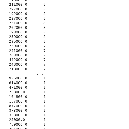
211000.0       9

297000.0       8

192000.0       8

227000.0       8

231000.0       8

202000.0       8

198000.0       8

259000.0       8

295000.0       8

239000.0       7

291000.0       7

208000.0       7

442000.0       7

248000.0       7

218000.0       7

            ... 

936000.0       1

614000.0       1

471000.0       1

76800.0        1

104800.0       1

157000.0       1

877000.0       1

373000.0       1

358000.0       1

25000.0        1

759000.0       1

394000.0       1
