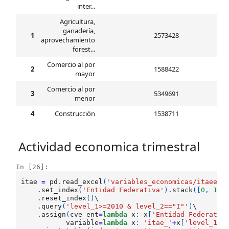
inter...
Agricultura,
ganadería,
1
2573428
aprovechamiento
forest...
Comercio al por
2
1588422
mayor
Comercio al por
3
5349691
menor
4
Construcción
1538711
Actividad economica trimestral
In [26]:
itae
=
pd
.
read_excel
(
'variables_economicas/itaee_i
.
set_index
(
'Entidad Federativa'
)
.
stack
([
0
,
1
])
.
reset_index
()
\

.
query
(
'level_1>=2010 & level_2=="I"'
)
\

.
assign
(
cve_ent
=
lambda
x
:
x
[
'Entidad Federativ
variable
=
lambda
x
:
'itae_'
+
x
[
'level_1'
]