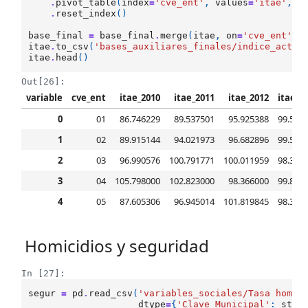
.
pivot_table
(
index
=
'cve_ent'
,
values
=
'itae'
,
c
.
reset_index
()
base_final
=
base_final
.
merge
(
itae
,
on
=
'cve_ent'
,
itae
.
to_csv
(
'bases_auxiliares_finales/indice_activ
itae
.
head
()
Out[26]:
variable
cve_ent
itae_2010
itae_2011
itae_2012
itae_2
0
01
86.746229
89.537501
95.925388
99.511
1
02
89.915144
94.021973
96.682896
99.553
2
03
96.990576
100.791771
100.011959
98.334
3
04
105.798000
102.823000
98.366000
99.846
4
05
87.605306
96.945014
101.819845
98.349
Homicidios y seguridad
In [27]:
segur
=
pd
.
read_csv
(
'variables_sociales/Tasa homic
dtype
=
{
'Clave Municipal'
:
str
,