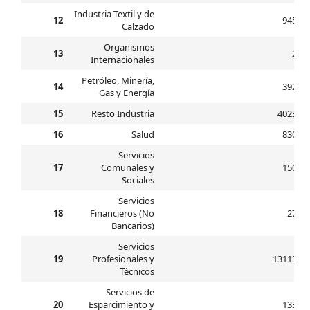
Industria Textil y de
12
9456.0
Calzado
Organismos
13
25.0
Internacionales
Petróleo, Minería,
14
3926.0
Gas y Energía
15
Resto Industria
40230.0
16
Salud
8306.0
Servicios
17
Comunales y
1504.0
Sociales
Servicios
18
Financieros (No
273.0
Bancarios)
Servicios
19
Profesionales y
131139.0
Técnicos
Servicios de
20
Esparcimiento y
1337.0