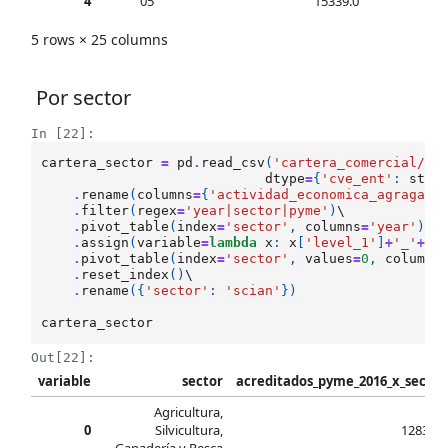
4
05
15339.0
5 rows × 25 columns
Por sector
In [22]:
cartera_sector
=
pd
.
read_csv
(
'cartera_comercial/bd
dtype
=
{
'cve_ent'
:
str
}
.
rename
(
columns
=
{
'actividad_economica_agragada
.
filter
(
regex
=
'year|sector|pyme'
)
\

.
pivot_table
(
index
=
'sector'
,
columns
=
'year'
)
.
s
.
assign
(
variable
=
lambda
x
:
x
[
'level_1'
]
+
'_'
+
x
[
.
pivot_table
(
index
=
'sector'
,
values
=
0
,
columns
.
reset_index
()
\

.
rename
({
'sector'
:
'scian'
})
cartera_sector
Out[22]:
variable
sector
acreditados_pyme_2016_x_sector
Agricultura,
0
Silvicultura,
12830.0