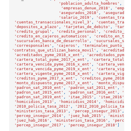
'poblacion_adulta_hombres'
,
'e
'empresas_denue_2018'
,
'empre
'asegurados_2018'
,
'asegurados
'salario_2019'
,
'cuentas_trans
'cuentas_transaccionales_nivel_3'
,
'cuentas_trans
'depositos_a_plazo'
,
'tarjetas_de_debito'
,
'tarje
'credito_grupal'
,
'credito_personal'
,
'credito_no
'credito_en_cajeros_automaticos'
,
'credito_en_tpv
'sucursales_banca_de_desarrollo'
,
'sucursales_soc
'corresponsales'
,
'cajeros'
,
'terminales_punto_de
'contratos_que_utilizan_banca_movil'
,
'acreditados
'acreditados_pyme_2018_x_ent'
,
'acreditados_pyme_
'cartera_total_pyme_2017_x_ent'
,
'cartera_total_p
'cartera_vencida_pyme_2016_x_ent'
,
'cartera_venci
'cartera_vencida_pyme_2019_x_ent'
,
'cartera_vigen
'cartera_vigente_pyme_2018_x_ent'
,
'cartera_vigen
'creditos_pyme_2017_x_ent'
,
'creditos_pyme_2018_x
'monto_dispuesto_pyme_2017_x_ent'
,
'monto_dispues
'padron_sat_2010_ent'
,
'padron_sat_2011_ent'
,
'pa
'padron_sat_2015_ent'
,
'padron_sat_2016_ent'
,
'pa
'padron_sat_2019_ent'
,
'itae_2015'
,
'itae_2016'
,
'homicidios_2013'
,
'homicidios_2014'
,
'homicidios
'2010_policia_tasa_2012'
,
'2012_2010_policia_tasa
'ministerios_tasa_2013'
,
'percep_insegur_2013'
,
'
'percep_insegur_2014'
,
'juez_hab_2015'
,
'minister
'juez_hab_2016'
,
'ministerios_tasa_2016'
,
'percep
'percep_insegur_2017'
,
'percep_insegur_2018'
]