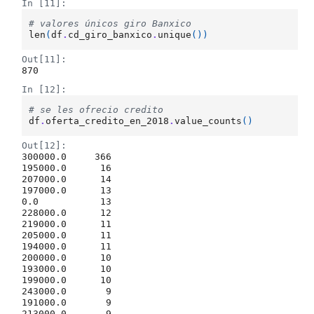
In [11]:
# valores únicos giro Banxico
len
(
df
.
cd_giro_banxico
.
unique
())
Out[11]:
870
In [12]:
# se les ofrecio credito
df
.
oferta_credito_en_2018
.
value_counts
()
Out[12]:
300000.0     366

195000.0      16

207000.0      14

197000.0      13

0.0           13

228000.0      12

219000.0      11

205000.0      11

194000.0      11

200000.0      10

193000.0      10

199000.0      10

243000.0       9

191000.0       9

213000.0       9
