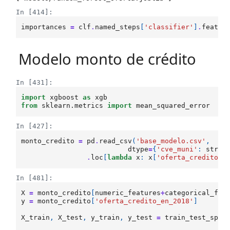
In [414]:
importances
=
clf
.
named_steps
[
'classifier'
]
.
featur
Modelo monto de crédito
In [431]:
import
xgboost
as
xgb
from
sklearn.metrics
import
mean_squared_error
In [427]:
monto_credito
=
pd
.
read_csv
(
'base_modelo.csv'
,
dtype
=
{
'cve_muni'
:
str
,
.
loc
[
lambda
x
:
x
[
'oferta_credito_e
In [481]:
X
=
monto_credito
[
numeric_features
+
categorical_fea
y
=
monto_credito
[
'oferta_credito_en_2018'
]
X_train
,
X_test
,
y_train
,
y_test
=
train_test_spli