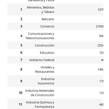
Ganadería y Pesca
Alimentos, Bebidas
1
10797.0
y Tabaco
2
Bancario
2.0
3
Comercio
210588.0
Comunicaciones y
4
8442.0
Telecomunicaciones
5
Construcción
25544.0
6
Educativo
7264.0
7
Gobierno Federal
463.0
Hoteles y
8
14840.0
Restaurantes
Industria
9
1787.0
Automotriz
Industria Materiales
10
1288.0
de Construcción
Industria Química y
11
4690.0
Farmacéutica