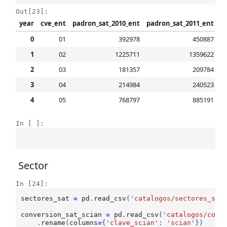
Out[23]:
year
cve_ent
padron_sat_2010_ent
padron_sat_2011_ent
p
0
01
392978
450887
1
02
1225711
1359622
2
03
181357
209784
3
04
214984
240523
4
05
768797
885191
In [ ]:
Sector
In [24]:
sectores_sat
=
pd
.
read_csv
(
'catalogos/sectores_sat
conversion_sat_scian
=
pd
.
read_csv
(
'catalogos/conv
.
rename
(
columns
=
{
'clave_scian'
:
'scian'
})