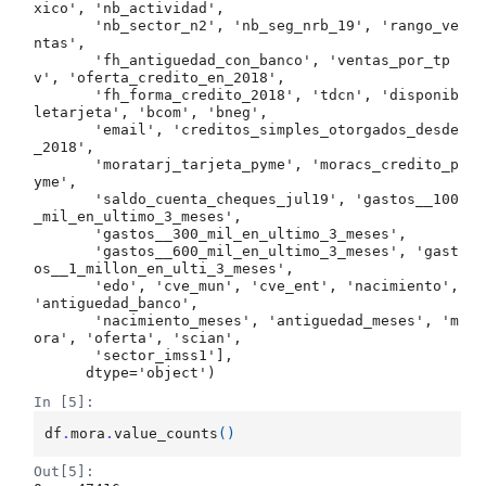
xico', 'nb_actividad',

       'nb_sector_n2', 'nb_seg_nrb_19', 'rango_ve
ntas',

       'fh_antiguedad_con_banco', 'ventas_por_tp
v', 'oferta_credito_en_2018',

       'fh_forma_credito_2018', 'tdcn', 'disponib
letarjeta', 'bcom', 'bneg',

       'email', 'creditos_simples_otorgados_desde
_2018',

       'moratarj_tarjeta_pyme', 'moracs_credito_p
yme',

       'saldo_cuenta_cheques_jul19', 'gastos__100
_mil_en_ultimo_3_meses',

       'gastos__300_mil_en_ultimo_3_meses',

       'gastos__600_mil_en_ultimo_3_meses', 'gast
os__1_millon_en_ulti_3_meses',

       'edo', 'cve_mun', 'cve_ent', 'nacimiento', 
'antiguedad_banco',

       'nacimiento_meses', 'antiguedad_meses', 'm
ora', 'oferta', 'scian',

       'sector_imss1'],

      dtype='object')
In [5]:
df
.
mora
.
value_counts
()
Out[5]: