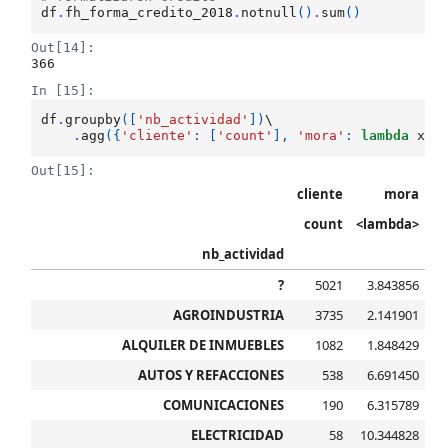
df
.
fh_forma_credito_2018
.
notnull
()
.
sum
()
Out[14]:
366
In [15]:
df
.
groupby
([
'nb_actividad'
])
\

.
agg
({
'cliente'
:
[
'count'
],
'mora'
:
lambda
x
:
Out[15]:
cliente
mora
count
<lambda>
nb_actividad
?
5021
3.843856
AGROINDUSTRIA
3735
2.141901
ALQUILER DE INMUEBLES
1082
1.848429
AUTOS Y REFACCIONES
538
6.691450
COMUNICACIONES
190
6.315789
ELECTRICIDAD
58
10.344828