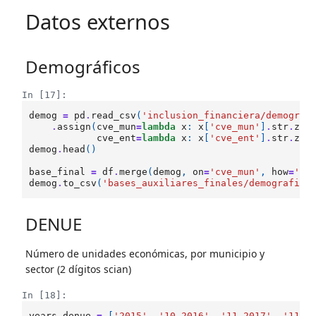
Datos externos
Demográficos
In [17]:
demog
=
pd
.
read_csv
(
'inclusion_financiera/demograf
.
assign
(
cve_mun
=
lambda
x
:
x
[
'cve_mun'
]
.
str
.
zfi
cve_ent
=
lambda
x
:
x
[
'cve_ent'
]
.
str
.
zfi
demog
.
head
()
base_final
=
df
.
merge
(
demog
,
on
=
'cve_mun'
,
how
=
'le
demog
.
to_csv
(
'bases_auxiliares_finales/demografica
DENUE
Número de unidades económicas, por municipio y
sector (2 dígitos scian)
In [18]:
years_denue
=
[
'2015'
,
'10_2016'
,
'11_2017'
,
'11_2