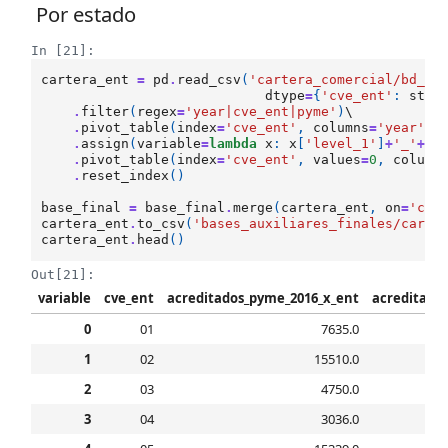
Por estado
In [21]:
cartera_ent
=
pd
.
read_csv
(
'cartera_comercial/bd_ca
dtype
=
{
'cve_ent'
:
str
}
.
filter
(
regex
=
'year|cve_ent|pyme'
)
\

.
pivot_table
(
index
=
'cve_ent'
,
columns
=
'year'
)
.
.
assign
(
variable
=
lambda
x
:
x
[
'level_1'
]
+
'_'
+
x
[
.
pivot_table
(
index
=
'cve_ent'
,
values
=
0
,
column
.
reset_index
()
base_final
=
base_final
.
merge
(
cartera_ent
,
on
=
'cve
cartera_ent
.
to_csv
(
'bases_auxiliares_finales/carte
cartera_ent
.
head
()
Out[21]:
variable
cve_ent
acreditados_pyme_2016_x_ent
acreditado
0
01
7635.0
1
02
15510.0
2
03
4750.0
3
04
3036.0