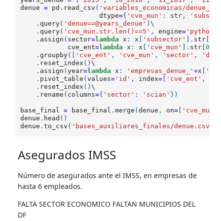
denue
=
pd
.
read_csv
(
'variables_economicas/denue_ag
dtype
=
{
'cve_mun'
:
str
,
'subsec
.
query
(
'denue==@years_denue'
)
\

.
query
(
'cve_mun.str.len()==5'
,
engine
=
'python'
.
assign
(
sector
=
lambda
x
:
x
[
'subsector'
]
.
str
[
0
:
cve_ent
=
lambda
x
:
x
[
'cve_mun'
]
.
str
[
0
:
2
.
groupby
([
'cve_ent'
,
'cve_mun'
,
'sector'
,
'den
.
reset_index
()
\

.
assign
(
year
=
lambda
x
:
'empresas_denue_'
+
x
[
'de
.
pivot_table
(
values
=
'id'
,
index
=
[
'cve_ent'
,
'c
.
reset_index
()
\

.
rename
(
columns
=
{
'sector'
:
'scian'
})
base_final
=
base_final
.
merge
(
denue
,
on
=
[
'cve_mun'
denue
.
head
()
denue
.
to_csv
(
'bases_auxiliares_finales/denue.csv'
,
Asegurados IMSS
Número de asegurados ante el IMSS, en empresas de
hasta 6 empleados.
FALTA SECTOR ECONOMICO FALTAN MUNICIPIOS DEL
DF