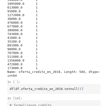
1095000.0      1

613000.0       1

95000.0        1

1272000.0      1

30000.0        1

476000.0       1

677000.0       1

389000.0       1

743000.0       1

41000.0        1

35200.0        1

891000.0       1

98000.0        1

707000.0       1

511000.0       1

1356000.0      1

472000.0       1

173000.0       1

Name: oferta_credito_en_2018, Length: 584, dtype: 
int64
In [ ]:
df
[
df
.
oferta_credito_en_2018
.
notnull
()]
In [14]:
# formalizaron crédito