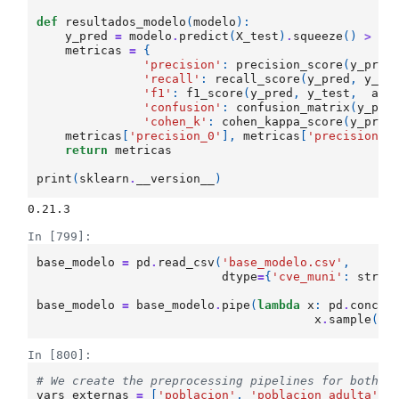
def
resultados_modelo
(
modelo
):
y_pred
=
modelo
.
predict
(
X_test
)
.
squeeze
()
>
0.
metricas
=
{
'precision'
:
precision_score
(
y_pred
'recall'
:
recall_score
(
y_pred
,
y_te
'f1'
:
f1_score
(
y_pred
,
y_test
,
ave
'confusion'
:
confusion_matrix
(
y_pre
'cohen_k'
:
cohen_kappa_score
(
y_pred
metricas
[
'precision_0'
],
metricas
[
'precision_1
return
metricas
print
(
sklearn
.
__version__
)
In [799]:
base_modelo
=
pd
.
read_csv
(
'base_modelo.csv'
,
dtype
=
{
'cve_muni'
:
str
,
base_modelo
=
base_modelo
.
pipe
(
lambda
x
:
pd
.
concat
x
.
sample
(
n
=
In [800]:
# We create the preprocessing pipelines for both n
vars_externas
=
[
'poblacion'
,
'poblacion_adulta'
,