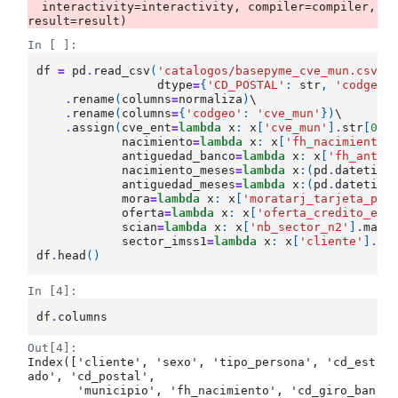
  interactivity=interactivity, compiler=compiler, 
In [ ]:
df
=
pd
.
read_csv
(
'catalogos/basepyme_cve_mun.csv'
,
dtype
=
{
'CD_POSTAL'
:
str
,
'codgeo'
.
rename
(
columns
=
normaliza
)
\

.
rename
(
columns
=
{
'codgeo'
:
'cve_mun'
})
\

.
assign
(
cve_ent
=
lambda
x
:
x
[
'cve_mun'
]
.
str
[
0
:
2
nacimiento
=
lambda
x
:
x
[
'fh_nacimiento'
antiguedad_banco
=
lambda
x
:
x
[
'fh_antig
nacimiento_meses
=
lambda
x
:(
pd
.
datetime
antiguedad_meses
=
lambda
x
:(
pd
.
datetime
mora
=
lambda
x
:
x
[
'moratarj_tarjeta_pym
oferta
=
lambda
x
:
x
[
'oferta_credito_en_
scian
=
lambda
x
:
x
[
'nb_sector_n2'
]
.
map
(
sector_imss1
=
lambda
x
:
x
[
'cliente'
]
.
ma
df
.
head
()
In [4]:
df
.
columns
Out[4]:
Index(['cliente', 'sexo', 'tipo_persona', 'cd_est
ado', 'cd_postal',

       'municipio', 'fh_nacimiento', 'cd_giro_ban