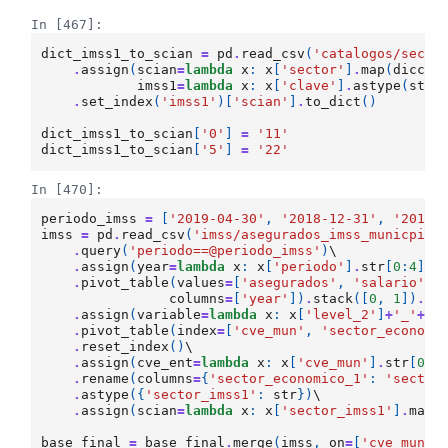
In [467]:
dict_imss1_to_scian
=
pd
.
read_csv
(
'catalogos/secto
.
assign
(
scian
=
lambda
x
:
x
[
'sector'
]
.
map
(
dicc_s
imss1
=
lambda
x
:
x
[
'clave'
]
.
astype
(
str
)
.
set_index
(
'imss1'
)[
'scian'
]
.
to_dict
()
dict_imss1_to_scian
[
'0'
]
=
'11'
dict_imss1_to_scian
[
'5'
]
=
'22'
In [470]:
periodo_imss
=
[
'2019-04-30'
,
'2018-12-31'
,
'2017-
imss
=
pd
.
read_csv
(
'imss/asegurados_imss_municpio_
.
query
(
'periodo==@periodo_imss'
)
\

.
assign
(
year
=
lambda
x
:
x
[
'periodo'
]
.
str
[
0
:
4
])
\

.
pivot_table
(
values
=
[
'asegurados'
,
'salario'
],
columns
=
[
'year'
])
.
stack
([
0
,
1
])
.
re
.
assign
(
variable
=
lambda
x
:
x
[
'level_2'
]
+
'_'
+
x
[
.
pivot_table
(
index
=
[
'cve_mun'
,
'sector_economi
.
reset_index
()
\

.
assign
(
cve_ent
=
lambda
x
:
x
[
'cve_mun'
]
.
str
[
0
:
2
.
rename
(
columns
=
{
'sector_economico_1'
:
'sector
.
astype
({
'sector_imss1'
:
str
})
\

.
assign
(
scian
=
lambda
x
:
x
[
'sector_imss1'
]
.
map
(
base_final
=
base_final
.
merge
(
imss
,
on
=
[
'cve_mun'
,