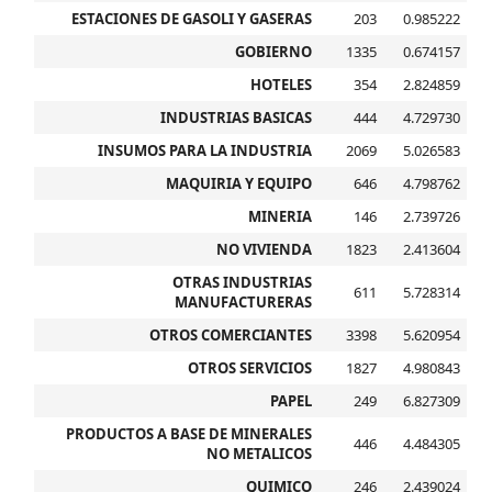
ESTACIONES DE GASOLI Y GASERAS
203
0.985222
GOBIERNO
1335
0.674157
HOTELES
354
2.824859
INDUSTRIAS BASICAS
444
4.729730
INSUMOS PARA LA INDUSTRIA
2069
5.026583
MAQUIRIA Y EQUIPO
646
4.798762
MINERIA
146
2.739726
NO VIVIENDA
1823
2.413604
OTRAS INDUSTRIAS
611
5.728314
MANUFACTURERAS
OTROS COMERCIANTES
3398
5.620954
OTROS SERVICIOS
1827
4.980843
PAPEL
249
6.827309
PRODUCTOS A BASE DE MINERALES
446
4.484305
NO METALICOS
QUIMICO
246
2.439024