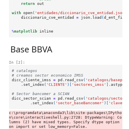
return
out
with
open
(
'entidades/diccionario_cve_entidad.json'
diccionario_cve_entidad
=
json
.
load
(
d_ent_file
%
matplotlib
Base BBVA
In [2]:
# catalogos
# creamos sector economico IMSS
dicc_cliente_imss
=
pd
.
read_csv
(
'catalogos/basepym
.
set_index
(
'CLIENTE'
)[
'sectores_imss'
]
.
astype
(
# Sector bancomer a SCIAN
dicc_sector_scian
=
pd
.
read_csv
(
'catalogos/sectore
.
set_index
(
'sector_baseBancomer'
)[
'clave_s
c:\programdata\anaconda3\lib\site-packages\IPytho
n\core\interactiveshell.py:2728: DtypeWarning: Co
lumns (2) have mixed types. Specify dtype option 
on import or set low_memory=False.
