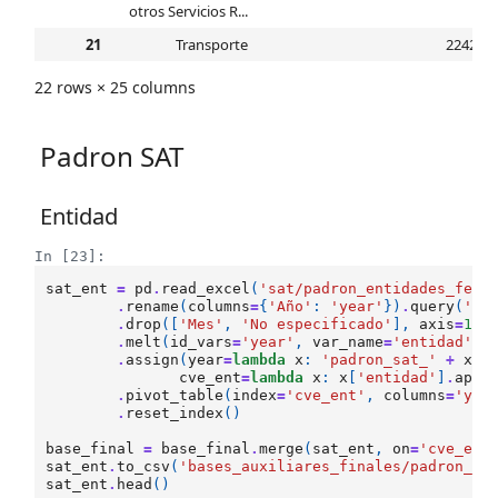
otros Servicios R...
21
Transporte
22424.0
22 rows × 25 columns
Padron SAT
Entidad
In [23]:
sat_ent
=
pd
.
read_excel
(
'sat/padron_entidades_fede
.
rename
(
columns
=
{
'Año'
:
'year'
})
.
query
(
'Me
.
drop
([
'Mes'
,
'No especificado'
],
axis
=
1
)
\

.
melt
(
id_vars
=
'year'
,
var_name
=
'entidad'
)
\

.
assign
(
year
=
lambda
x
:
'padron_sat_'
+
x
[
'
cve_ent
=
lambda
x
:
x
[
'entidad'
]
.
appl
.
pivot_table
(
index
=
'cve_ent'
,
columns
=
'yea
.
reset_index
()
base_final
=
base_final
.
merge
(
sat_ent
,
on
=
'cve_ent
sat_ent
.
to_csv
(
'bases_auxiliares_finales/padron_sa
sat_ent
.
head
()