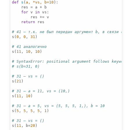
def
s
(
a, *vs, b=
10
):

    res = a + b

for
 v 
in
 vs:

        res += v

return
 res

# 41 – т.к. не был передан аргумент b, в связи с ч
s(
0
, 
0
, 
31
) 

# 41 аналогично
s(
11
, 
10
, 
10
)

# SyntaxError: positional argument follows keyword
# s(b=31, 0) 
# 31 – vs = ()
s(
21
) 

# 31 – a = 11, vs = (10,)
s(
11
, 
10
) 

# 31 – a = 5, vs = (5, 5, 5, 1,), b = 10
s(
5
, 
5
, 
5
, 
5
, 
1
) 

# 31 – vs = ()
s(
11
, b=
20
) 
