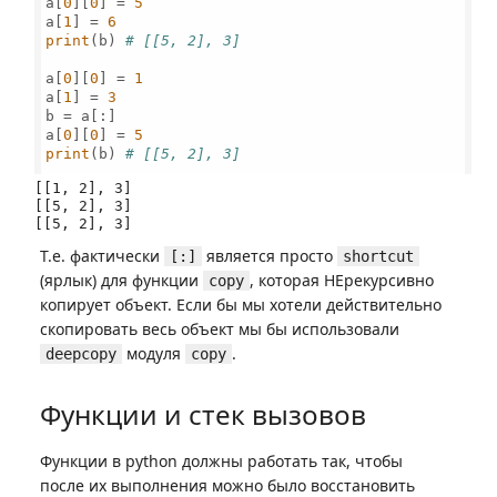
a[
0
][
0
] = 
5
a[
1
] = 
6
print
(b) 
# [[5, 2], 3]
a[
0
][
0
] = 
1
a[
1
] = 
3
b = a[:]

a[
0
][
0
] = 
5
print
(b) 
# [[5, 2], 3]
[[1, 2], 3]

[[5, 2], 3]

Т.е. фактически
является просто
[:]
shortcut
(ярлык) для функции
, которая НЕрекурсивно
copy
копирует объект. Если бы мы хотели действительно
скопировать весь объект мы бы использовали
модуля
.
deepcopy
copy
Функции и стек вызовов
Функции в python должны работать так, чтобы
после их выполнения можно было восстановить