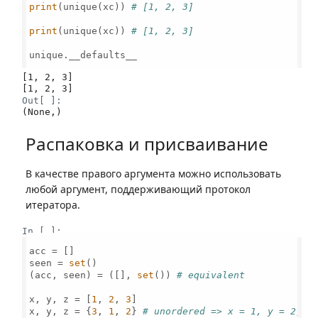
print
(unique(xc)) 
# [1, 2, 3]
print
(unique(xc)) 
# [1, 2, 3]
unique.__defaults__

[1, 2, 3]

Out[ ]:
(None,)
Распаковка и присваивание
В качестве правого аргумента можно использовать
любой аргумент, поддерживающий протокол
итератора.
In [ ]:
acc = []

seen = 
set
()

(acc, seen) = ([], 
set
()) 
# equivalent
x, y, z = [
1
, 
2
, 
3
]

x, y, z = {
3
, 
1
, 
2
} 
# unordered => x = 1, y = 2, z