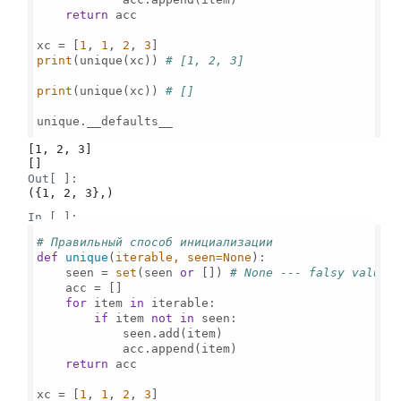
return
 acc

xc = [
1
, 
1
, 
2
, 
3
print
(unique(xc)) 
# [1, 2, 3]
print
(unique(xc)) 
# []
unique.__defaults__

[1, 2, 3]

Out[ ]:
({1, 2, 3},)
In [ ]:
# Правильный способ инициализации
def
unique
(
iterable, seen=
None
):

    seen = 
set
(seen 
or
 []) 
# None --- falsy value;
    acc = []

for
 item 
in
 iterable:

if
 item 
not
in
 seen:

            seen.add(item)

            acc.append(item)

return
 acc

xc = [
1
, 
1
, 
2
, 
3