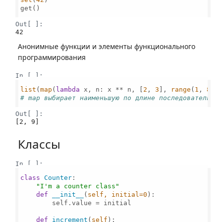
get()

Out[ ]:
42
Анонимные функции и элементы функционального
программирования
In [ ]:
list
(
map
(
lambda
 x, n: x ** n, [
2
, 
3
], 
range
(
1
, 
8
# map выбирает наименьшую по длине последовательно
Out[ ]:
[2, 9]
Классы
In [ ]:
class
Counter
:

"I'm a counter class"
def
__init__
(
self, initial=
0
):

        self.value = initial

def
increment
(
self
):
