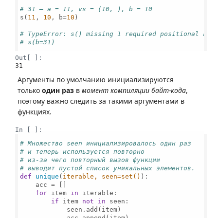
# 31 – a = 11, vs = (10, ), b = 10
s(
11
, 
10
, b=
10
) 

# TypeError: s() missing 1 required positional arg
# s(b=31)
Out[ ]:
31
Аргументы по умолчанию инициализируются
только
один раз
в
момент компиляции байт-кода
,
поэтому важно следить за такими аргументами в
функциях.
In [ ]:
# Множество seen инициализировалось один раз
# и теперь используется повторно
# из-за чего повторный вызов функции 
# выводит пустой список уникальных элементов.
def
unique
(
iterable, seen=
set
(
)
):

    acc = []

for
 item 
in
 iterable:

if
 item 
not
in
 seen:

            seen.add(item)

            acc.append(item)
