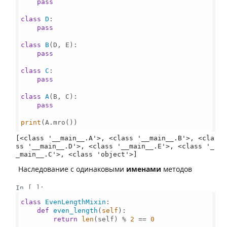
pass
class
D
:

pass
class
B
(D, E):

pass
class
C
:

pass
class
A
(B, C):

pass
print
(A.mro())

[<class '__main__.A'>, <class '__main__.B'>, <cla
ss '__main__.D'>, <class '__main__.E'>, <class '_
Наследование с одинаковыми
именами
методов
In [ ]:
class
EvenLengthMixin
:

def
even_length
(
self
):

return
len
(self) % 
2
 == 
0