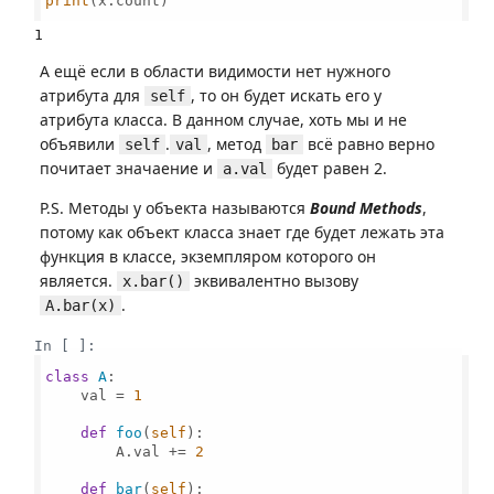
print
(x.count)

А ещё если в области видимости нет нужного
атрибута для
, то он будет искать его у
self
атрибута класса. В данном случае, хоть мы и не
объявили
.
, метод
всё равно верно
self
val
bar
почитает значаение и
будет равен 2.
a.val
P.S. Методы у объекта называются
Bound Methods
,
потому как объект класса знает где будет лежать эта
функция в классе, экземпляром которого он
является.
эквивалентно вызову
x.bar()
.
A.bar(x)
In [ ]:
class
A
:

    val = 
1
def
foo
(
self
):

        A.val += 
2
def
bar
(
self
):
