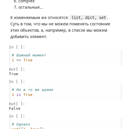
complex
остальные...
К изменяемым же относятся:
.
list, dict, set
Суть в том, что мы не можем поменять состояние
этих объектов, а, например, в список мы можем
добавить элемент.
In [ ]:
# Важный момент
1
 == 
True
Out[ ]:
True
In [ ]:
# Но в то же время
1
is
True
Out[ ]:
False
In [ ]:
# Однако