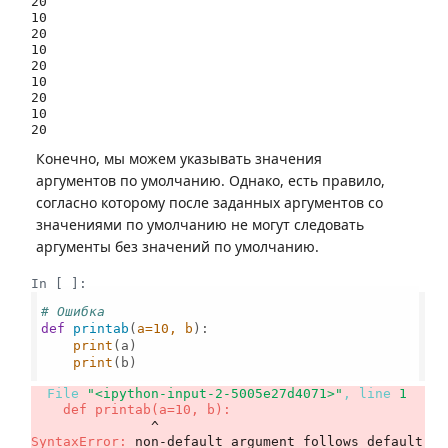
20

10

20

10

20

10

20

10

Конечно, мы можем указывать значения
аргументов по умолчанию. Однако, есть правило,
согласно которому после заданных аргументов со
значениями по умолчанию не могут следовать
аргументы без значений по умолчанию.
In [ ]:
# Ошибка
def
printab
(
a=
10
, b
):

print
(a)

print
(b)

  File 
"<ipython-input-2-5005e27d4071>"
, line 
1
    def printab(a=10, b):
SyntaxError
:
 non-default argument follows default 