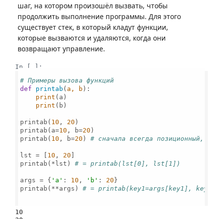
шаг, на котором произошёл вызвать, чтобы
продолжить выполнение программы. Для этого
существует стек, в который кладут функции,
которые вызваются и удаляются, когда они
возвращают управление.
In [ ]:
# Примеры вызова функций
def
printab
(
a, b
):

print
(a)

print
(b)

printab(
10
, 
20
)

printab(a=
10
, b=
20
)

printab(
10
, b=
20
) 
# сначала всегда позиционный, то
lst = [
10
, 
20
]

printab(*lst) 
# = printab(lst[0], lst[1])
args = {
'a'
: 
10
, 
'b'
: 
20
}

printab(**args) 
# = printab(key1=args[key1], key2=
10
