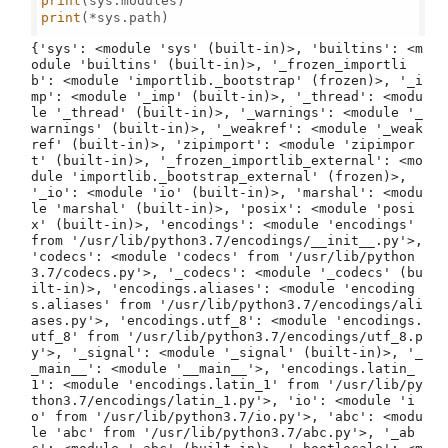
print
print
(*sys.path)

{'sys': <module 'sys' (built-in)>, 'builtins': <module 'builtins' (built-in)>, '_frozen_importlib': <module 'importlib._bootstrap' (frozen)>, '_imp': <module '_imp' (built-in)>, '_thread': <module '_thread' (built-in)>, '_warnings': <module '_warnings' (built-in)>, '_weakref': <module '_weakref' (built-in)>, 'zipimport': <module 'zipimport' (built-in)>, '_frozen_importlib_external': <module 'importlib._bootstrap_external' (frozen)>, '_io': <module 'io' (built-in)>, 'marshal': <module 'marshal' (built-in)>, 'posix': <module 'posix' (built-in)>, 'encodings': <module 'encodings' from '/usr/lib/python3.7/encodings/__init__.py'>, 'codecs': <module 'codecs' from '/usr/lib/python3.7/codecs.py'>, '_codecs': <module '_codecs' (built-in)>, 'encodings.aliases': <module 'encodings.aliases' from '/usr/lib/python3.7/encodings/aliases.py'>, 'encodings.utf_8': <module 'encodings.utf_8' from '/usr/lib/python3.7/encodings/utf_8.py'>, '_signal': <module '_signal' (built-in)>, '__main__': <module '__main__'>, 'encodings.latin_1': <module 'encodings.latin_1' from '/usr/lib/python3.7/encodings/latin_1.py'>, 'io': <module 'io' from '/usr/lib/python3.7/io.py'>, 'abc': <module 'abc' from '/usr/lib/python3.7/abc.py'>, '_abc': <module '_abc' (built-in)>, '_bootlocale': <module '_bootlocale' from '/usr/lib/python3.7/_bootlocale.py'>, '_locale': <module '_locale' (built-in)>, 'warnings': <module 'warnings' from '/usr/lib/python3.7/warnings.py'>, 're': <module 're' from '/usr/lib/python3.7/re.py'>, 'enum': <module 'enum' from '/usr/lib/python3.7/enum.py'>, 'types': <module 'types' from '/usr/lib/python3.7/types.py'>, '_collections': <module '_collections' (built-in)>, 'sre_compile': <module 'sre_compile' from '/usr/lib/python3.7/sre_compile.py'>, '_sre': <module '_sre' (built-in)>, 'sre_parse': <module 'sre_parse' from '/usr/lib/python3.7/sre_parse.py'>, 'sre_constants': <module 'sre_constants' from '/usr/lib/python3.7/sre_constants.py'>, 'functools': <module 'functools' from '/usr/lib/python3.7/functools.py'>, '_functools': <module '_functools' (built-in)>, 'collections': <module 'collections' from '/usr/lib/python3.7/collections/__init__.py'>, '_collections_abc': <module '_collections_abc' from '/usr/lib/python3.7/_collections_abc.py'>, 'operator': <module 'operator' from '/usr/lib/python3.7/operator.py'>, '_operator': <module '_operator' (built-in)>, 'keyword': <module 'keyword' from '/usr/lib/python3.7/keyword.py'>, 'heapq': <module 'heapq' from '/usr/lib/python3.7/heapq.py'>, '_heapq': <module '_heapq' (built-in)>, 'itertools': <module 'itertools' (built-in)>, 'reprlib': <module 'reprlib' from '/usr/lib/python3.7/reprlib.py'>, 'copyreg': <module 'copyreg' from '/usr/lib/python3.7/copyreg.py'>, 'site': <module 'site' from '/usr/lib/python3.7/site.py'>, 'os': <module 'os' from '/usr/lib/python3.7/os.py'>, 'stat': <module 'stat' from '/usr/lib/python3.7/stat.py'>, '_stat': <module '_stat' (built-in)>, 'posixpath': <module 'posixpath' from '/usr/lib/python3.7/posixpath.py'>, 'genericpath': <module 'genericpath' from '/usr/lib/python3.7/genericpath.py'>, 'os.path': <module 'posixpath' from '/usr/lib/python3.7/posixpath.py'>, '_sitebuiltins': <module '_sitebuiltins' from '/usr/lib/python3.7/_sitebuiltins.py'>, 'importlib': <module 'importlib' from '/usr/lib/python3.7/importlib/__init__.py'>, 'importlib._bootstrap': <module 'importlib._bootstrap' (frozen)>, 'importlib._bootstrap_external': <module 'importlib._bootstrap_external' (frozen)>, 'importlib.util': <module 'importlib.util' from '/usr/lib/python3.7/importlib/util.py'>, 'importlib.abc': <module 'importlib.abc' from '/usr/lib/python3.7/importlib/abc.py'>, 'importlib.machinery': <module 'importlib.machinery' from '/usr/lib/python3.7/importlib/machinery.py'>, 'contextlib': <module 'contextlib' from '/usr/lib/python3.7/contextlib.py'>, 'google': <module 'google' (namespace)>, 'google.cloud': <module 'google.cloud' (namespace)>, 'google.logging': <module 'google.logging' (namespace)>, 'mpl_toolkits': <module 'mpl_toolkits' (namespace)>, 'sphinxcontrib': <module 'sphinxcontrib' (namespace)>, 'sitecustomize': <module 'sitecustomize' from '/usr/lib/python3.7/sitecustomize.py'>, 'runpy': <module 'runpy' from '/usr/lib/python3.7/runpy.py'>, 'pkgutil': <module 'pkgutil' from '/usr/lib/python3.7/pkgutil.py'>, 'weakref': <module 'weakref' from '/usr/lib/python3.7/weakref.py'>, '_weakrefset': <module '_weakrefset' from '/usr/lib/python3.7/_weakrefset.py'>, 'ipykernel': <module 'ipykernel' from '/usr/local/lib/python3.7/dist-packages/ipykernel/__init__.py'>, 'ipykernel._version': <module 'ipykernel._version' from '/usr/local/lib/python3.7/dist-packages/ipykernel/_version.py'>, 'ipykernel.connect': <module 'ipykernel.connect' from '/usr/local/lib/python3.7/dist-packages/ipykernel/connect.py'>, '__future__': <module '__future__' from '/usr/lib/python3.7/__future__.py'>, 'json': <module 'json' from '/usr/lib/python3.7/json/__init__.py'>, 'json.decoder': <module 'json.decoder' from '/usr/lib/python3.7/json/decoder.py'>, 'json.scanner': <module 'json.scanner' from '/usr/lib/python3.7/json/scanner.py'>, '_json': <module '_json' from '/usr/lib/python3.7/lib-dynload/_json.cpython-37m-x86_64-linux-gnu.so'>, 'json.encoder': <module 'json.encoder' from '/usr/lib/python3.7/json/encoder.py'>, 'subprocess': <module 'subprocess' from '/usr/lib/python3.7/subprocess.py'>, 'time': <module 'time' (built-in)>, 'signal': <module 'signal' from '/usr/lib/python3.7/signal.py'>, 'errno': <module 'errno' (built-in)>, '_posixsubprocess': <module '_posixsubprocess' (built-in)>, 'select': <module 'select' (built-in)>, 'selectors': <module 'selectors' from '/usr/lib/python3.7/selectors.py'>, 'collections.abc': <module 'collections.abc' from '/usr/lib/python3.7/collections/abc.py'>, 'math': <module 'math' (built-in)>, 'threading': <module 'threading' from '/usr/lib/python3.7/threading.py'>, 'traceback': <module 'traceback' from '/usr/lib/python3.7/traceback.py'>, 'linecache': <module 'linecache' from '/usr/lib/python3.7/linecache.py'>, 'tokenize': <module 'tokenize' from '/usr/lib/python3.7/tokenize.py'>, 'token': <module 'token' from '/usr/lib/python3.7/token.py'>, 'IPython': <module 'IPython' from '/usr/local/lib/python3.7/dist-packages/IPython/__init__.py'>, 'IPython.core': <module 'IPython.core' from '/usr/local/lib/python3.7/dist-packages/IPython/core/__init__.py'>, 'IPython.core.getipython': <module 'IPython.core.getipython' from '/usr/local/lib/python3.7/dist-packages/IPython/core/getipython.py'>, 'IPython.core.release': <module 'IPython.core.release' from '/usr/local/lib/python3.7/dist-packages/IPython/core/release.py'>, 'IPython.core.application': <module 'IPython.core.application' from '/usr/local/lib/python3.7/dist-packages/IPython/core/application.py'>, 'atexit': <module 'atexit' (built-in)>, 'copy': <module 'copy' from '/usr/lib/python3.7/copy.py'>, 'glob': <module 'glob' from '/usr/lib/python3.7/glob.py'>, 'fnmatch': <module 'fnmatch' from '/usr/lib/python3.7/fnmatch.py'>, 'logging': <module 'logging' from '/usr/lib/python3.7/logging/__init__.py'>, 'string': <module 'string' from '/usr/lib/python3.7/string.py'>, '_string': <module '_string' (built-in)>, 'shutil': <module 'shutil' from '/usr/lib/python3.7/shutil.py'>, 'zlib': <module 'zlib' (built-in)>, 'bz2': <module 'bz2' from '/usr/lib/python3.7/bz2.py'>, '_compression': <module '_compression' from '/usr/lib/python3.7/_compression.py'>, '_bz2': <module '_bz2' from '/usr/lib/python3.7/lib-dynload/_bz2.cpython-37m-x86_64-linux-gnu.so'>, 'lzma': <module 'lzma' from '/usr/lib/python3.7/lzma.py'>, '_lzma': <module '_lzma' from '/usr/lib/python3.7/lib-dynload/_lzma.cpython-37m-x86_64-linux-gnu.so'>, 'pwd': <module 'pwd' (built-in)>, 'grp': <module 'grp' (built-in)>, 'traitlets': <module 'traitlets' from '/usr/local/lib/python3.7/dist-packages/traitlets/__init__.py'>, 'traitlets.traitlets': <module 'traitlets.traitlets' from '/usr/local/lib/python3.7/dist-packages/traitlets/traitlets.py'>, 'ast': <module 'ast' from '/usr/lib/python3.7/ast.py'>, '_ast': <module '_ast' (built-in)>, 'inspect': <module 'inspect' from '/usr/lib/python3.7/inspect.py'>, 'dis': <module 'dis' from '/usr/lib/python3.7/dis.py'>, 'opcode': <module 'opcode' from '/usr/lib/python3.7/opcode.py'>, '_opcode': <module '_opcode' from '/usr/lib/python3.7/lib-dynload/_opcode.cpython-37m-x86_64-linux-gnu.so'>, 'traitlets.utils': <module 'traitlets.utils' from '/usr/local/lib/python3.7/dist-packages/traitlets/utils/__init__.py'>, 'traitlets.utils.getargspec': <module 'traitlets.utils.getargspec' from '/usr/local/lib/python3.7/dist-packages/traitlets/utils/getargspec.py'>, 'traitlets.utils.importstring': <module 'traitlets.utils.importstring' from '/usr/local/lib/python3.7/dist-packages/traitlets/utils/importstring.py'>, 'traitlets.utils.sentinel': <module 'traitlets.utils.sentinel' from '/usr/local/lib/python3.7/dist-packages/traitlets/utils/sentinel.py'>, 'traitlets.utils.bunch': <module 'traitlets.utils.bunch' from '/usr/local/lib/python3.7/dist-packages/traitlets/utils/bunch.py'>, 'traitlets.utils.descriptions': <module 'traitlets.utils.descriptions' from '/usr/local/lib/python3.7/dist-packages/traitlets/utils/descriptions.py'>, 'traitlets.utils.decorators': <module 'traitlets.utils.decorators' from '/usr/local/lib/python3.7/dist-packages/traitlets/utils/decorators.py'>, 'traitlets._version': <module 'traitlets._version' from '/usr/local/lib/python3.7/dist-packages/traitlets/_version.py'>, 'traitlets.config': <module 'traitlets.config' from '/usr/local/lib/python3.7/dist-packages/traitlets/config/__init__.py'>, 'traitlets.config.application': <module 'traitlets.config.application' from '/usr/local/lib/python3.7/dist-packages/traitlets/config/application.py'>, 'pprint': <module 'pprint' from '/usr/lib/python3.7/pprint.py'>, 'traitlets.config.configurable': <module 'traitlets.config.configurable' from '/usr/local/lib/python3.7/dist-packages/traitlets/config/configurable.py'>, 'traitlets.config.loader': <modu