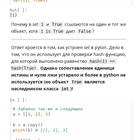
set
([
1
, 
True
])

Out[ ]:
{1}
Почему в
set
и
ссылаются на один и тот же
1
True
объект, хотя
даёт
?
1 is True
False
Ответ кроется в том, как устроен
set
в pyton. Дело в
том, что он использует для проверки hash-функцию,
для которой выполнено равенство
hash(1) == 
.
Однако сопоставление единице
hash(True)
истины и нулю лжи устарело и более в python не
используется (но объект
является
True
наследником класса
)!
int
In [ ]:
# Забавно так же и следующее
a = [[
1
, 
2
], 
3
]

print
(b) 
# [[1, 2], 3]