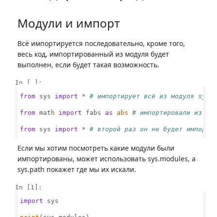
Модули и импорт
Всё импортируется последовательно, кроме того,
весь код, импортированный из модуля будет
выполнен, если будет такая возможность.
In [ ]:
from
 sys 
import
 * 
# импортирует всё из модуля sys
from
 math 
import
 fabs 
as
abs
# импортировали из мо
from
 sys 
import
 * 
# второй раз он не будет импорти
Если мы хотим посмотреть какие модули были
импортированы, может использовать sys.modules, а
sys.path покажет где мы их искали.
In [1]:
import
 sys
