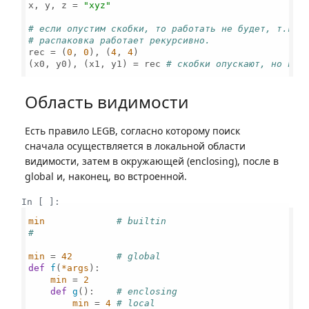
x, y, z = 
"xyz"
# если опустим скобки, то работать не будет, т.к. 
# распаковка работает рекурсивно.
rec = (
0
, 
0
), (
4
, 
4
)

(x0, y0), (x1, y1) = rec 
# скобки опускают, но ино
Область видимости
Есть правило LEGB, согласно которому поиск
сначала осуществляется в локальной области
видимости, затем в окружающей (enclosing), после в
global и, наконец, во встроенной.
In [ ]:
min
# builtin
# 
min
 = 
42
# global
def
f
(
*args
):

min
 = 
2
def
g
():    
# enclosing
min
 = 
4
# local