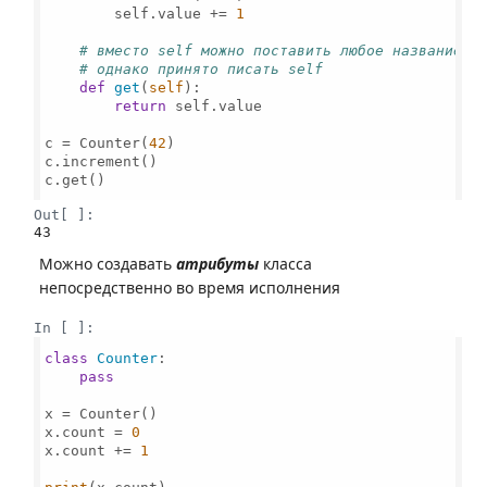
        self.value += 
1
# вместо self можно поставить любое название,
# однако принято писать self
def
get
(
self
):

return
 self.value

c = Counter(
42
)

c.increment()

c.get()

Out[ ]:
43
Можно создавать
атрибуты
класса
непосредственно во время исполнения
In [ ]:
class
Counter
:

pass
x = Counter()

x.count = 
0
x.count += 
1