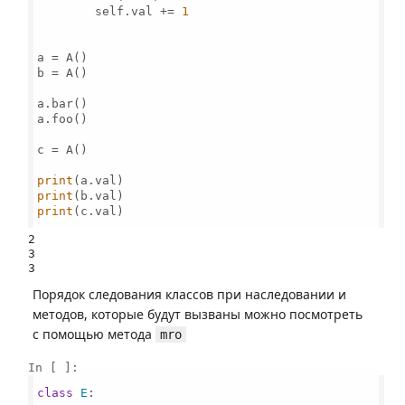
        self.val += 
1
a = A()

b = A()

a.bar()

a.foo()

c = A()

print
print
print
(c.val)

2

3

Порядок следования классов при наследовании и
методов, которые будут вызваны можно посмотреть
с помощью метода
mro
In [ ]:
class
E
:
