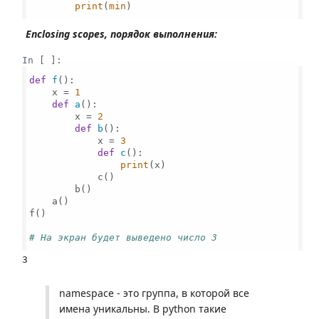
print
(
min
)

Enclosing scopes, порядок выполнения:
In [ ]:
def
f
():

    x = 
1
def
a
():

        x = 
2
def
b
():

            x = 
3
def
c
():

print
(x)

            c()    

        b()

    a()

f()

# На экран будет выведено число 3
namespace - это группа, в которой все
имена уникальны. В python такие