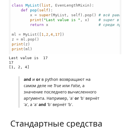
class
MyList
(
list
, EvenLengthMixin):

def
pop
(
self
):

        x = 
super
(MyList, self).pop() 
# всё равно 
print
(
"Last value is "
, x)    
# super в да
return
 x                      
# среди пред
ml = MyList([
1
,
2
,
4
,
17
])

print
print
(ml)

Last value is  17

17

and
и
or
в python возвращают на
самом деле не
True
или
False
, а
значение последнего вычисленного
аргумента. Например, 'a'
or
'b' вернёт
'a', а 'a'
and
'b' вернёт 'b'.
Стандартные средства