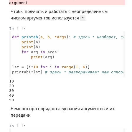
Чтобы получать и работать с неопределённым
числом аргументов используется
.
*
In [ ]:
def
printab
(
a, b, *args
): 
# здесь * наоборот, свор
print
(a)

print
(b)

for
 arg 
in
 args:

print
(arg)

lst = [i*
10
for
 i 
in
range
(
1
, 
6
)]

printab(*lst) 
# здесь * разворачивает наш список
10

20

30

40

Немного про порядок следования аргументов и их
передачи
In [ ]: