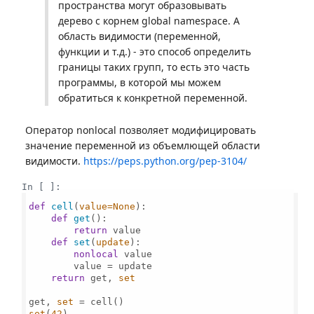
пространства могут образовывать
дерево с корнем global namespace. А
область видимости (переменной,
функции и т.д.) - это способ определить
границы таких групп, то есть это часть
программы, в которой мы можем
обратиться к конкретной переменной.
Оператор nonlocal позволяет модифицировать
значение переменной из объемлющей области
видимости.
https://peps.python.org/pep-3104/
In [ ]:
def
cell
(
value=
None
):

def
get
():

return
 value

def
set
(
update
):

nonlocal
 value

        value = update

return
 get, 
set
get, 
set
set
(
42
)
